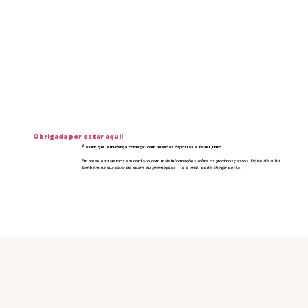
Obrigada por estar aqui!
É assim que a mudança começa: com pessoas dispostas a fazer junto.
Em breve entraremos em contato com mais informações sobre os próximos passos.
Fique de olho
também na sua caixa de spam ou promoções — o e-mail pode chegar por lá.